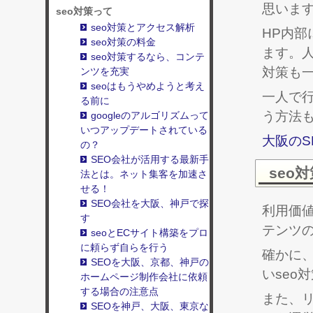
思いま
seo対策って
seo対策とアクセス解析
HP内部
seo対策の料金
ます。
seo対策するなら、コンテ
対策も
ンツを充実
seoはもうやめようと考え
一人で
る前に
う方法
googleのアルゴリズムって
いつアップデートされている
大阪のS
の？
SEO会社が活用する最新手
seo
法とは。ネット集客を加速さ
せる！
SEO会社を大阪、神戸で探
利用価値
す
テンツ
seoとECサイト構築をプロ
に頼らず自らを行う
確かに
SEOを大阪、京都、神戸の
いseo
ホームページ制作会社に依頼
する場合の注意点
また、リ
SEOを神戸、大阪、東京な