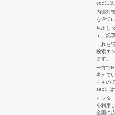
seoに
内部対
を適切
見出しタ
で、記
これを
検索エン
ます。
一方で
考えて
すもの
seoに
インター
を利用
全国に