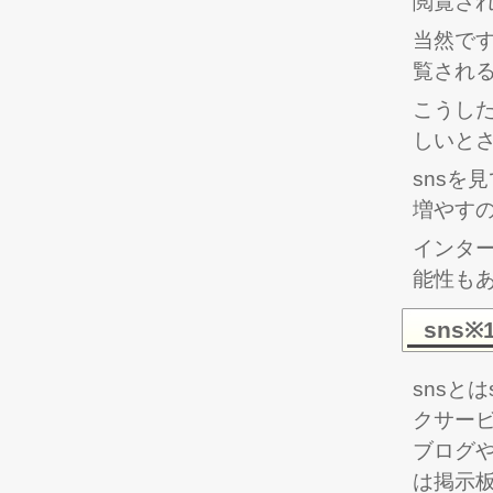
閲覧さ
当然で
覧され
こうした
しいと
snsを
増やす
インタ
能性も
sns※
snsとは
クサー
ブログや
は掲示