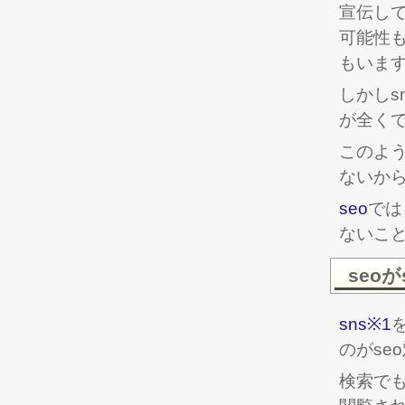
宣伝し
可能性
もいま
しかしs
が全く
このよ
ないか
seo
では
ないこ
seo
sns※1
のがse
検索で