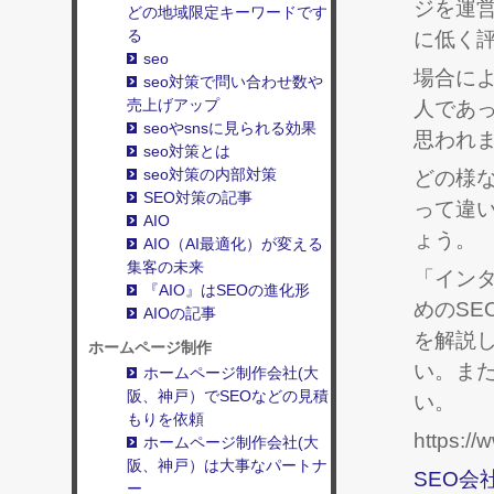
ジを運
どの地域限定キーワードです
る
に低く
seo
場合によ
seo対策で問い合わせ数や
売上げアップ
人であっ
seoやsnsに見られる効果
思われ
seo対策とは
seo対策の内部対策
どの様
SEO対策の記事
って違
AIO
ょう。
AIO（AI最適化）が変える
集客の未来
「イン
『AIO』はSEOの進化形
めのSE
AIOの記事
を解説
ホームページ制作
い。ま
ホームページ制作会社(大
阪、神戸）でSEOなどの見積
い。
もりを依頼
https://
ホームページ制作会社(大
阪、神戸）は大事なパートナ
SEO会
ー