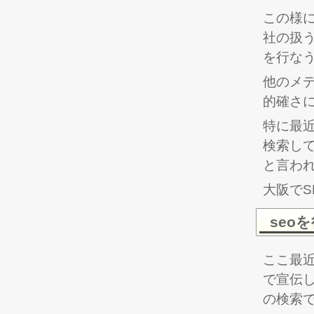
この様
社の扱
を行な
他のメ
的確さ
特に最近
検索し
と言わ
大阪でS
seo
ここ最近
で宣伝
の検索