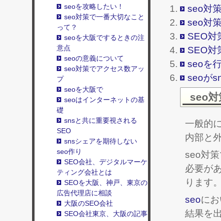
seoを攻略したい！
seo対
seo対策で一番大切なこと
seo対
って？
SEO
seoを大阪でするときの注
意点
SEO
seoの意義について
seoを
seo対策でアクセス数アッ
seoが
プ
seoを大阪で
seo
seoはインターネットの基
礎
snsと共に重要視される
一般的
SEO
内部と
snsシェアを期待しない
seo作り
seo対
SEO会社、デジタルマーケ
必要が
ティング会社とは
ります
SEOを大阪、神戸、東京の
広告代理店に相談
seo
にお
大阪のSEO会社
結果を
SEO会社東京、大阪の記事