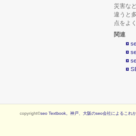
災害な
違うと
点をよ
関連
s
s
s
S
copyright©
seo Textbook。神戸、大阪のseo会社によるこれ