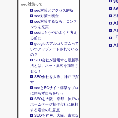
s
seo対策って
s
seo対策とアクセス解析
S
seo対策の料金
seo対策するなら、コンテ
A
ンツを充実
A
seoはもうやめようと考え
『
る前に
googleのアルゴリズムって
A
いつアップデートされている
の？
SEO会社が活用する最新手
法とは。ネット集客を加速さ
せる！
SEO会社を大阪、神戸で探
す
seoとECサイト構築をプロ
に頼らず自らを行う
SEOを大阪、京都、神戸の
ホームページ制作会社に依頼
する場合の注意点
SEOを神戸、大阪、東京な