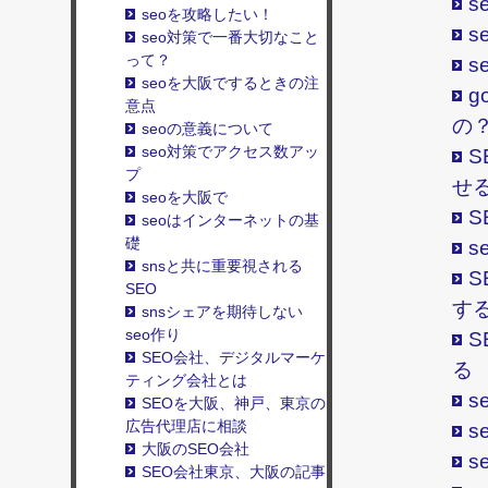
s
seoを攻略したい！
s
seo対策で一番大切なこと
って？
s
seoを大阪でするときの注
g
意点
の
seoの意義について
seo対策でアクセス数アッ
プ
せ
seoを大阪で
S
seoはインターネットの基
礎
s
snsと共に重要視される
SEO
す
snsシェアを期待しない
seo作り
SEO会社、デジタルマーケ
る
ティング会社とは
s
SEOを大阪、神戸、東京の
広告代理店に相談
s
大阪のSEO会社
s
SEO会社東京、大阪の記事